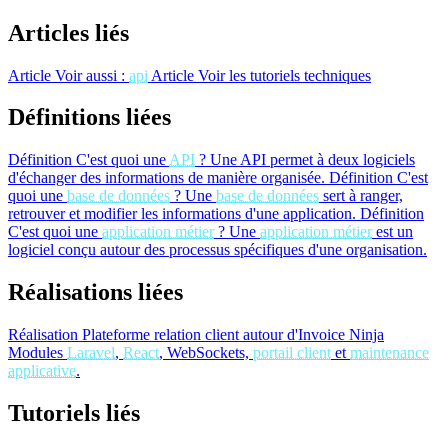
Articles liés
Article
Voir aussi :
api
Article
Voir les tutoriels techniques
Définitions liées
Définition
C'est quoi une
API
?
Une API permet à deux logiciels
d'échanger des informations de manière organisée.
Définition
C'est
quoi une
base de données
?
Une
base de données
sert à ranger,
retrouver et modifier les informations d'une application.
Définition
C'est quoi une
application métier
?
Une
application métier
est un
logiciel conçu autour des processus spécifiques d'une organisation.
Réalisations liées
Réalisation
Plateforme relation client autour d'Invoice Ninja
Modules
Laravel
,
React
, WebSockets,
portail client
et
maintenance
applicative
.
Tutoriels liés