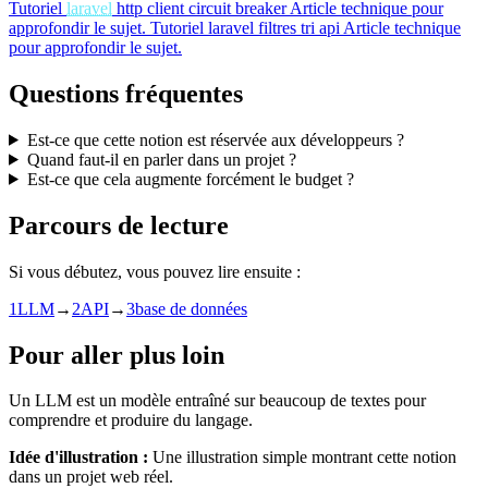
Tutoriel
laravel
http client circuit breaker
Article technique pour
approfondir le sujet.
Tutoriel
laravel filtres tri api
Article technique
pour approfondir le sujet.
Questions fréquentes
Est-ce que cette notion est réservée aux développeurs ?
Quand faut-il en parler dans un projet ?
Est-ce que cela augmente forcément le budget ?
Parcours de lecture
Si vous débutez, vous pouvez lire ensuite :
1
LLM
→
2
API
→
3
base de données
Pour aller plus loin
Un LLM est un modèle entraîné sur beaucoup de textes pour
comprendre et produire du langage.
Idée d'illustration :
Une illustration simple montrant cette notion
dans un projet web réel.