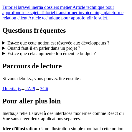
Tutoriel
laravel inertia dossiers metier
Article technique pour
approfondir le sujet.
Tutoriel
transformer invoice ninja plateforme
relation client
Article technique pour approfondir le sujet.
Questions fréquentes
Est-ce que cette notion est réservée aux développeurs ?
Quand faut-il en parler dans un projet ?
Est-ce que cela augmente forcément le budget ?
Parcours de lecture
Si vous débutez, vous pouvez lire ensuite :
1
Inertia.js
→
2
API
→
3
Git
Pour aller plus loin
Inertia.js relie Laravel à des interfaces modernes comme React ou
Vue sans créer deux applications séparées.
Idée d'illustration :
Une illustration simple montrant cette notion