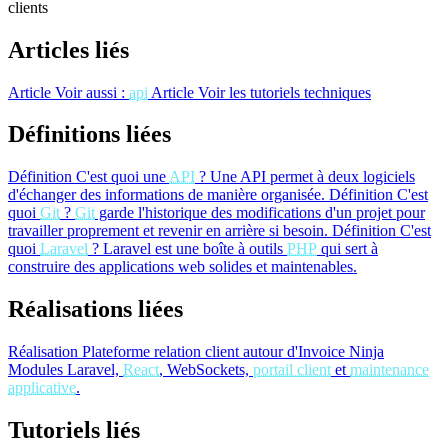
clients
Articles liés
Article
Voir aussi :
api
Article
Voir les tutoriels techniques
Définitions liées
Définition
C'est quoi une
API
?
Une API permet à deux logiciels
d'échanger des informations de manière organisée.
Définition
C'est
quoi
Git
?
Git
garde l'historique des modifications d'un projet pour
travailler proprement et revenir en arrière si besoin.
Définition
C'est
quoi
Laravel
?
Laravel est une boîte à outils
PHP
qui sert à
construire des applications web solides et maintenables.
Réalisations liées
Réalisation
Plateforme relation client autour d'Invoice Ninja
Modules Laravel,
React
, WebSockets,
portail client
et
maintenance
applicative
.
Tutoriels liés