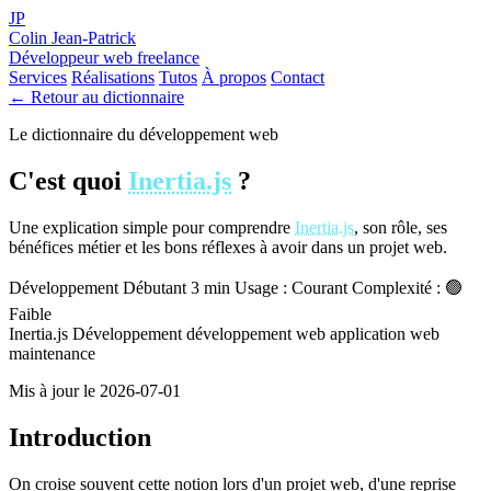
JP
Colin Jean-Patrick
Développeur web freelance
Services
Réalisations
Tutos
À propos
Contact
← Retour au dictionnaire
Le dictionnaire du développement web
C'est quoi
Inertia.js
?
Une explication simple pour comprendre
Inertia.js
, son rôle, ses
bénéfices métier et les bons réflexes à avoir dans un projet web.
Développement
Débutant
3 min
Usage : Courant
Complexité : 🟢
Faible
Inertia.js
Développement
développement web
application web
maintenance
Mis à jour le 2026-07-01
Introduction
On croise souvent cette notion lors d'un projet web, d'une reprise