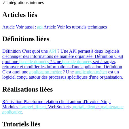
✓ Intégrations internes
Articles liés
Article
Voir aussi :
api
Article
Voir les tutoriels techniques
Définitions liées
Définition
C'est quoi une
API
?
Une API permet à deux logiciels
d'échanger des informations de manière organisée.
Définition
C'est
quoi une
base de données
?
Une
base de données
sert à ranger,
retrouver et modifier les informations d'une application.
Définition
C'est quoi une
application métier
?
Une
application métier
est un
logiciel conçu autour des processus spécifiques d'une organisation.
Réalisations liées
Réalisation
Plateforme relation client autour d'Invoice Ninja
Modules
Laravel
,
React
, WebSockets,
portail client
et
maintenance
applicative
.
Tutoriels liés