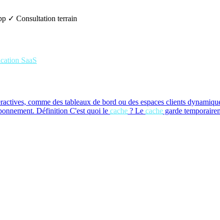
pp
✓ Consultation terrain
ication SaaS
teractives, comme des tableaux de bord ou des espaces clients dynamiqu
 abonnement.
Définition
C'est quoi le
cache
?
Le
cache
garde temporaireme