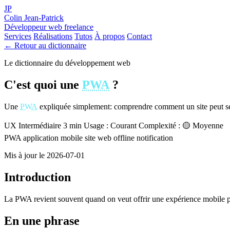
JP
Colin Jean-Patrick
Développeur web freelance
Services
Réalisations
Tutos
À propos
Contact
← Retour au dictionnaire
Le dictionnaire du développement web
C'est quoi une
PWA
?
Une
PWA
expliquée simplement: comprendre comment un site peut se
UX
Intermédiaire
3 min
Usage : Courant
Complexité : 🟡 Moyenne
PWA
application mobile
site web
offline
notification
Mis à jour le 2026-07-01
Introduction
La PWA revient souvent quand on veut offrir une expérience mobile pl
En une phrase