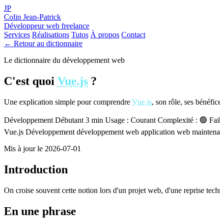
JP
Colin Jean-Patrick
Développeur web freelance
Services
Réalisations
Tutos
À propos
Contact
← Retour au dictionnaire
Le dictionnaire du développement web
C'est quoi
Vue.js
?
Une explication simple pour comprendre
Vue.js
, son rôle, ses bénéfic
Développement
Débutant
3 min
Usage : Courant
Complexité : 🟢 Fai
Vue.js
Développement
développement web
application web
mainten
Mis à jour le 2026-07-01
Introduction
On croise souvent cette notion lors d'un projet web, d'une reprise tec
En une phrase