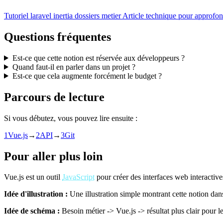
Tutoriel
laravel inertia dossiers metier
Article technique pour approfond
Questions fréquentes
Est-ce que cette notion est réservée aux développeurs ?
Quand faut-il en parler dans un projet ?
Est-ce que cela augmente forcément le budget ?
Parcours de lecture
Si vous débutez, vous pouvez lire ensuite :
1
Vue.js
→
2
API
→
3
Git
Pour aller plus loin
Vue.js est un outil
JavaScript
pour créer des interfaces web interactive
Idée d'illustration :
Une illustration simple montrant cette notion dan
Idée de schéma :
Besoin métier -> Vue.js -> résultat plus clair pour le