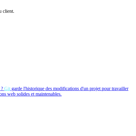
 client.
?
Git
garde l'historique des modifications d'un projet pour travailler
ions web solides et maintenables.