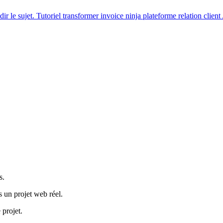
ir le sujet.
Tutoriel
transformer invoice ninja plateforme relation client
s.
s un projet web réel.
 projet.