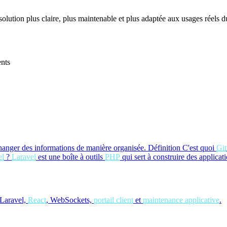
 solution plus claire, plus maintenable et plus adaptée aux usages réels du
ents
hanger des informations de manière organisée.
Définition
C'est quoi
Git
el
?
Laravel
est une boîte à outils
PHP
qui sert à construire des applicat
Laravel,
React
, WebSockets,
portail client
et
maintenance applicative
.