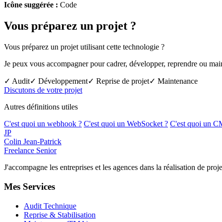
Icône suggérée :
Code
Vous préparez un projet ?
Vous préparez un projet utilisant cette technologie ?
Je peux vous accompagner pour cadrer, développer, reprendre ou mainte
✓ Audit
✓ Développement
✓ Reprise de projet
✓ Maintenance
Discutons de votre projet
Autres définitions utiles
C'est quoi un webhook ?
C'est quoi un WebSocket ?
C'est quoi un C
JP
Colin Jean-Patrick
Freelance Senior
J'accompagne les entreprises et les agences dans la réalisation de p
Mes Services
Audit Technique
Reprise & Stabilisation