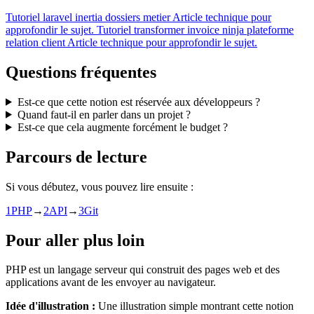
Tutoriel
laravel inertia dossiers metier
Article technique pour
approfondir le sujet.
Tutoriel
transformer invoice ninja plateforme
relation client
Article technique pour approfondir le sujet.
Questions fréquentes
Est-ce que cette notion est réservée aux développeurs ?
Quand faut-il en parler dans un projet ?
Est-ce que cela augmente forcément le budget ?
Parcours de lecture
Si vous débutez, vous pouvez lire ensuite :
1
PHP
→
2
API
→
3
Git
Pour aller plus loin
PHP est un langage serveur qui construit des pages web et des
applications avant de les envoyer au navigateur.
Idée d'illustration :
Une illustration simple montrant cette notion