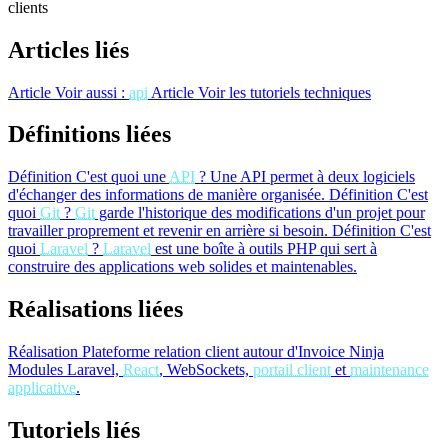
clients
Articles liés
Article
Voir aussi :
api
Article
Voir les tutoriels techniques
Définitions liées
Définition
C'est quoi une
API
?
Une API permet à deux logiciels
d'échanger des informations de manière organisée.
Définition
C'est
quoi
Git
?
Git
garde l'historique des modifications d'un projet pour
travailler proprement et revenir en arrière si besoin.
Définition
C'est
quoi
Laravel
?
Laravel
est une boîte à outils PHP qui sert à
construire des applications web solides et maintenables.
Réalisations liées
Réalisation
Plateforme relation client autour d'Invoice Ninja
Modules Laravel,
React
, WebSockets,
portail client
et
maintenance
applicative
.
Tutoriels liés