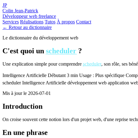
JP
Colin Jean-Patrick
Développeur web freelance
Services
Réalisations
Tutos
À propos
Contact
← Retour au dictionnaire
Le dictionnaire du développement web
C'est quoi un
scheduler
?
Une explication simple pour comprendre
scheduler
, son rôle, ses bén
Intelligence Artificielle
Débutant
3 min
Usage : Plus spécifique
Comple
scheduler
Intelligence Artificielle
développement web
application we
Mis à jour le 2026-07-01
Introduction
On croise souvent cette notion lors d'un projet web, d'une reprise tec
En une phrase