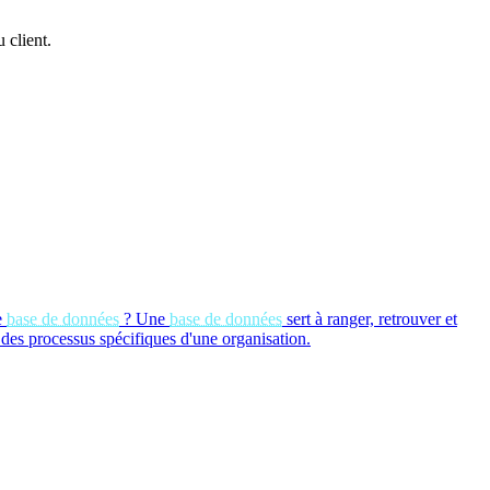
 client.
e
base de données
?
Une
base de données
sert à ranger, retrouver et
 des processus spécifiques d'une organisation.