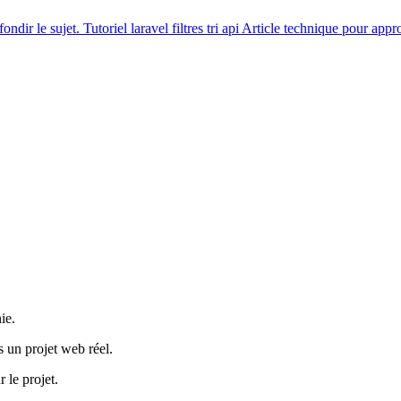
ondir le sujet.
Tutoriel
laravel filtres tri api
Article technique pour appro
ie.
s un projet web réel.
 le projet.