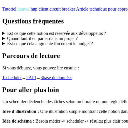
Tutoriel
laravel
http client circuit breaker
Article technique pour approf
Questions fréquentes
Est-ce que cette notion est réservée aux développeurs ?
Quand faut-il en parler dans un projet ?
Est-ce que cela augmente forcément le budget ?
Parcours de lecture
Si vous débutez, vous pouvez lire ensuite :
1
scheduler
→
2
API
→
3
base de données
Pour aller plus loin
Un scheduler déclenche des tâches selon un horaire ou une règle défin
Idée d'illustration :
Une illustration simple montrant cette notion dan
Idée de schéma :
Besoin métier -> scheduler -> résultat plus clair pour