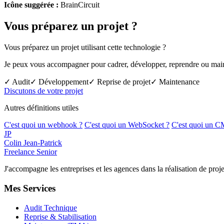
Icône suggérée :
BrainCircuit
Vous préparez un projet ?
Vous préparez un projet utilisant cette technologie ?
Je peux vous accompagner pour cadrer, développer, reprendre ou mainte
✓ Audit
✓ Développement
✓ Reprise de projet
✓ Maintenance
Discutons de votre projet
Autres définitions utiles
C'est quoi un webhook ?
C'est quoi un WebSocket ?
C'est quoi un C
JP
Colin Jean-Patrick
Freelance Senior
J'accompagne les entreprises et les agences dans la réalisation de p
Mes Services
Audit Technique
Reprise & Stabilisation