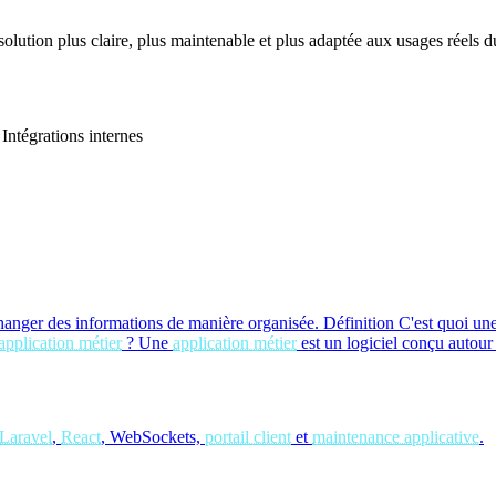
 solution plus claire, plus maintenable et plus adaptée aux usages réels du
Intégrations internes
hanger des informations de manière organisée.
Définition
C'est quoi un
application métier
?
Une
application métier
est un logiciel conçu autour
Laravel
,
React
, WebSockets,
portail client
et
maintenance applicative
.