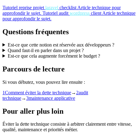
Tutoriel
reprise projet
laravel
checklist
Article technique pour
approfondir le sujet.
Tutoriel
audit
wordpress
client
Article technique
pour approfondir le sujet.
Questions fréquentes
Est-ce que cette notion est réservée aux développeurs ?
Quand faut-il en parler dans un projet ?
Est-ce que cela augmente forcément le budget ?
Parcours de lecture
Si vous débutez, vous pouvez lire ensuite :
1
Comment éviter la dette technique
→
2
audit
technique
→
3
maintenance applicative
Pour aller plus loin
Éviter la dette technique consiste à arbitrer clairement entre vitesse,
qualité, maintenance et priorités métier.