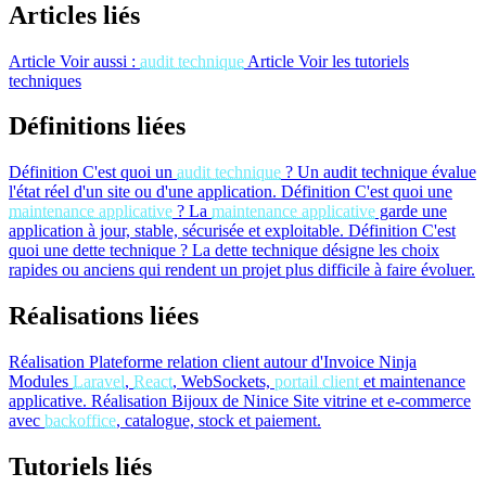
Articles liés
Article
Voir aussi :
audit technique
Article
Voir les tutoriels
techniques
Définitions liées
Définition
C'est quoi un
audit technique
?
Un audit technique évalue
l'état réel d'un site ou d'une application.
Définition
C'est quoi une
maintenance applicative
?
La
maintenance applicative
garde une
application à jour, stable, sécurisée et exploitable.
Définition
C'est
quoi une dette technique ?
La dette technique désigne les choix
rapides ou anciens qui rendent un projet plus difficile à faire évoluer.
Réalisations liées
Réalisation
Plateforme relation client autour d'Invoice Ninja
Modules
Laravel
,
React
, WebSockets,
portail client
et maintenance
applicative.
Réalisation
Bijoux de Ninice
Site vitrine et e-commerce
avec
backoffice
, catalogue, stock et paiement.
Tutoriels liés